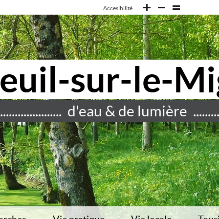
Accesibilité
euil-sur-le-M
......................... d'eau & de lumière ...............