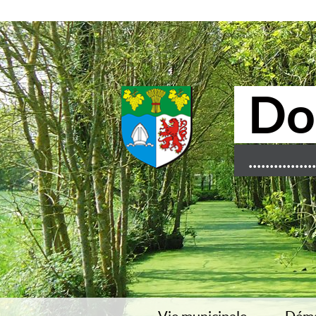
Do
............