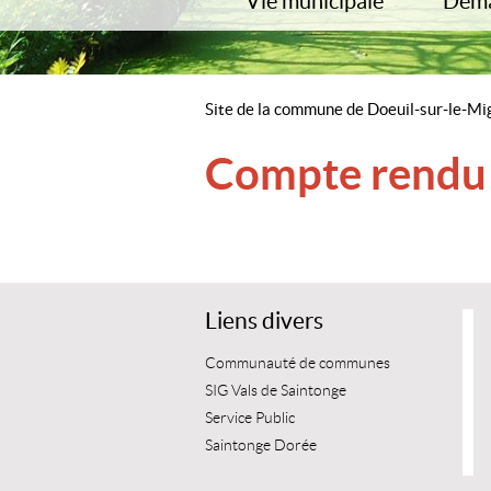
Vie municipale
Déma
Conseil municipal
Urba
Commissions
SIG V
Comptes-rendus du conseil munici
Etat c
Site de la commune de Doeuil-sur-le-M
Bulletin municipal
CNI
Intercommunalité
Journ
Compte rendu
Région / Département
Elect
DDTM
Analyse Eau Potable – ARS
Liens divers
Communauté de communes
SIG Vals de Saintonge
Service Public
Saintonge Dorée