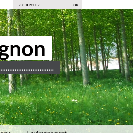
ignon
........................