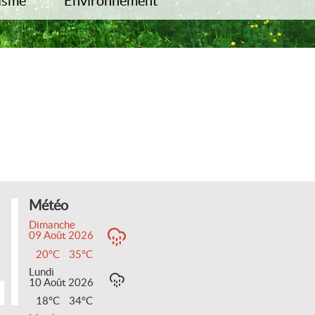
isme
Environnement
rgements
Biodiversité
onnées
Inventaire Zone Humide
onge Dorée
elles
Météo
Dimanche
09 Août 2026
20°C
35°C
Lundi
10 Août 2026
18°C
34°C