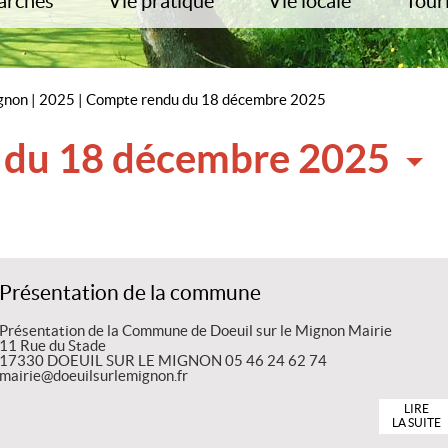
rches
Vie pratique
Vie locale
Tour
nisme
Horaires Mairie / Agence Postale
Associations
Hébe
als de Saintonge
N° pratique
Manifestations
Rand
pal
ivil
Location salle
En images
Saint
ignon
|
2025
|
Compte rendu du 18 décembre 2025
Cimetière
Artisanat et commerce
ée défense et citoyenneté
Déchetterie – Cyclad
Liste des assistantes matern
 du 18 décembre 2025
ions
Gendarmerie
Transport scolaire
CPAM
Présentation de la commune
Présentation de la Commune de Doeuil sur le Mignon Mairie
11 Rue du Stade
17330 DOEUIL SUR LE MIGNON 05 46 24 62 74
mairie@doeuilsurlemignon.fr
LIRE
LA SUITE