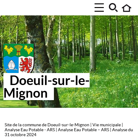
Doeuil-sur-le-
Mignon
Site de la commune de Doeuil-sur-le-Mignon
|
Vie municipale
|
Analyse Eau Potable - ARS
|
Analyse Eau Potable – ARS
|
Analyse du
31 octobre 2024